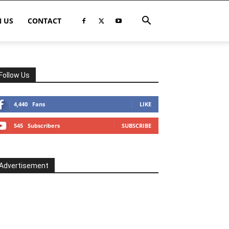
N US
CONTACT
Follow Us
4,440
Fans
LIKE
545
Subscribers
SUBSCRIBE
Advertisement