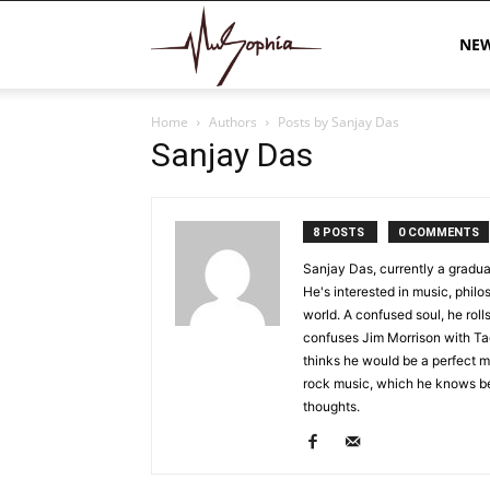
MuSophia
NE
Home
Authors
Posts by Sanjay Das
Sanjay Das
8 POSTS
0 COMMENTS
Sanjay Das, currently a gradua
He's interested in music, philos
world. A confused soul, he ro
confuses Jim Morrison with Ta
thinks he would be a perfect m
rock music, which he knows be
thoughts.