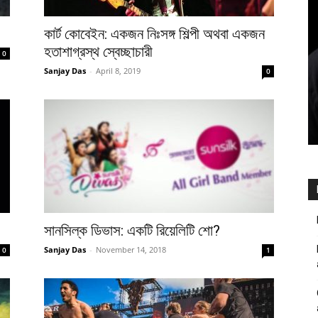
কার্ট কোবেইন: একজন নিঃসঙ্গ শিল্পী অথবা একজন
হতাশাগ্রস্থ স্বেচ্ছাচারী
0
Sanjay Das
-
April 8, 2019
0
সানসিল্ক ডিভাস: একটি রিয়েলিটি শো?
Sanjay Das
-
November 14, 2018
0
1