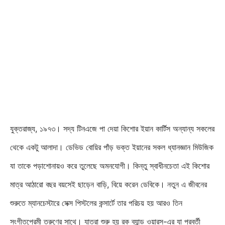
যুক্তরাজ্য, ১৯৭৩। সদ্য টিনএজে পা দেয়া কিশোর ইয়ান কার্টিস অন্যান্য সকলের
থেকে একটু আলাদা। ডেভিড বোয়ির পাঁড় ভক্ত ইয়ানের সকল ধ্যানজ্ঞান মিউজিক
যা তাকে পড়াশোনায়ও করে তুলেছে অমনযোগী। কিন্তু স্বাধীনচেতা এই কিশোর
মাত্র আঠারো বছর বয়সেই ছাড়েন বাড়ি, বিয়ে করেন ডেবিকে। নতুন এ জীবনের
শুরুতে ম্যানচেস্টারে সেক্স পিস্টলের কন্সার্টে তার পরিচয় হয় আরও তিন
সংগীতপ্রেমী তরুণের সাথে। যাত্রা শুরু হয় রক ব্যান্ড ওয়ারস-এর যা পরবর্তী