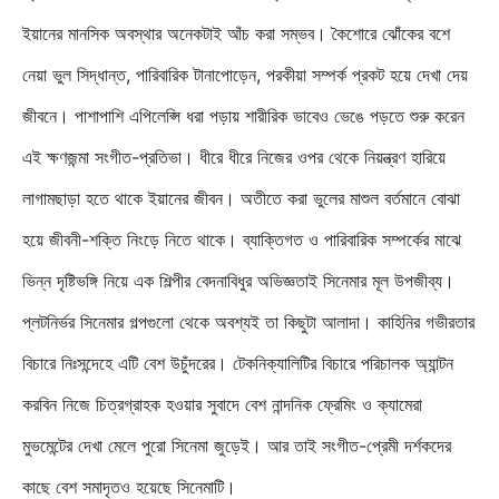
ইয়ানের মানসিক অবস্থার অনেকটাই আঁচ করা সম্ভব। কৈশোরে ঝোঁকের বশে
নেয়া ভুল সিদ্ধান্ত, পারিবারিক টানাপোড়েন, পরকীয়া সম্পর্ক প্রকট হয়ে দেখা দেয়
জীবনে। পাশাপাশি এপিলেপ্সি ধরা পড়ায় শারীরিক ভাবেও ভেঙে পড়তে শুরু করেন
এই ক্ষণজন্মা সংগীত-প্রতিভা। ধীরে ধীরে নিজের ওপর থেকে নিয়ন্ত্রণ হারিয়ে
লাগামছাড়া হতে থাকে ইয়ানের জীবন। অতীতে করা ভুলের মাশুল বর্তমানে বোঝা
হয়ে জীবনী-শক্তি নিংড়ে নিতে থাকে। ব্যাক্তিগত ও পারিবারিক সম্পর্কের মাঝে
ভিন্ন দৃষ্টিভঙ্গি নিয়ে এক শিল্পীর বেদনাবিধুর অভিজ্ঞতাই সিনেমার মূল উপজীব্য।
প্লটনির্ভর সিনেমার গল্পগুলো থেকে অবশ্যই তা কিছুটা আলাদা। কাহিনির গভীরতার
বিচারে নিঃসন্দেহে এটি বেশ উচুঁদরের। টেকনিক্যালিটির বিচারে পরিচালক অ্যান্টন
করবিন নিজে চিত্রগ্রাহক হওয়ার সুবাদে বেশ নান্দনিক ফ্রেমিং ও ক্যামেরা
মুভমেন্টের দেখা মেলে পুরো সিনেমা জুড়েই। আর তাই সংগীত-প্রেমী দর্শকদের
কাছে বেশ সমাদৃতও হয়েছে সিনেমাটি।