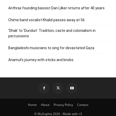
Anthrax founding bassist Dan Lilker returns after 40 years
Chime band vocalist Khalid passes away at 56
‘Dhak’ to ‘Dundun’: Tradition, caste and colonialism in
percussions
Bangladeshi musicians to sing for devastated Gaza
Anamul’s journey with sticks and knobs
Home
About
Privacy Policy
Contact
© MuSophia 2026 - Made with <3