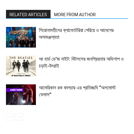
RELATED ARTICLES
MORE FROM AUTHOR
শিরোনামহীনের ক্যাফেটেরিয়া পেরিয়ে ও আবেগের
অসামঞ্জস্যতা
আ হার্ড ডে’জ নাইট: বিটলসের জনপ্রিয়তার অভিশাপ ও
চড়াই-উৎরাই
আমেরিকান রক কালচার এর প্রতিচ্ছবি “অলমোস্ট
ফেমাস”