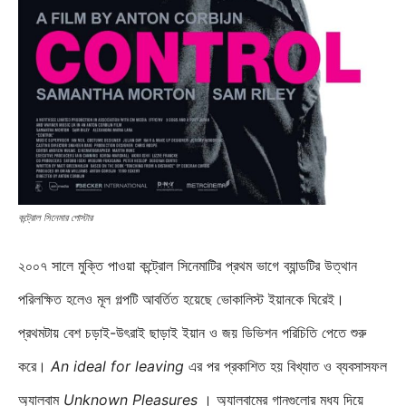
কন্ট্রোল সিনেমার পোস্টার
২০০৭ সালে মুক্তি পাওয়া কন্ট্রোল সিনেমাটির প্রথম ভাগে ব্যান্ডটির উত্থান
পরিলক্ষিত হলেও মূল গল্পটি আবর্তিত হয়েছে ভোকালিস্ট ইয়ানকে ঘিরেই।
প্রথমটায় বেশ চড়াই-উৎরাই ছাড়াই ইয়ান ও জয় ডিভিশন পরিচিতি পেতে শুরু
করে।
An ideal for leaving
এর পর প্রকাশিত হয় বিখ্যাত ও ব্যবসাসফল
অ্যালবাম
Unknown Pleasures
। অ্যালবামের গানগুলোর মধ্য দিয়ে