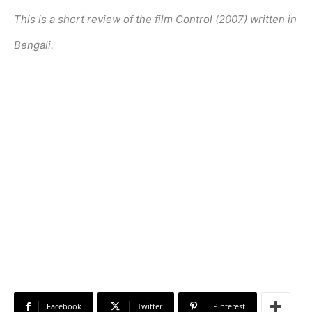
This is a short review of the film Control (2007) written in
Bengali.
Facebook
Twitter
Pinterest