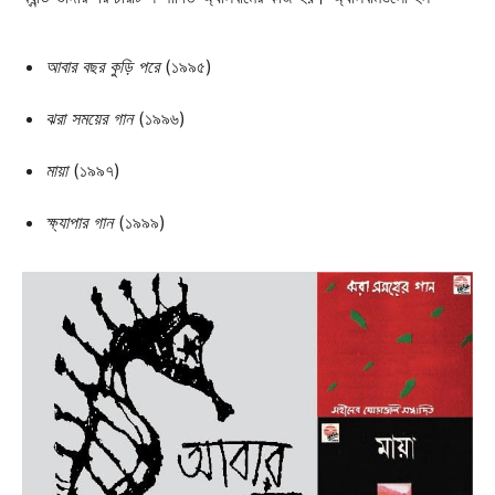
আবার বছর কুড়ি পরে
(১৯৯৫)
ঝরা সময়ের গান
(১৯৯৬)
মায়া
(১৯৯৭)
ক্ষ্যাপার গান
(১৯৯৯)