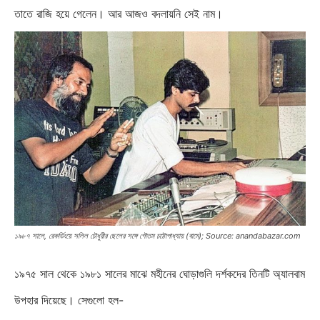
তাতে রাজি হয়ে গেলেন। আর আজও বদলায়নি সেই নাম।
১৯৮৭ সালে, রেকর্ডিংয়ে সলিল চৌধুরীর ছেলের সঙ্গে গৌতম চট্টোপাধ্যায় (বামে); Source: anandabazar.com
১৯৭৫ সাল থেকে ১৯৮১ সালের মাঝে মহীনের ঘোড়াগুলি দর্শকদের তিনটি অ্যালবাম
উপহার দিয়েছে। সেগুলো হল-