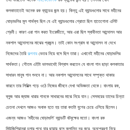
কলকাতাতেই অনেক রক ব্যান্ডের জন্ম হয়। কিন্তু এই ব্যান্ডগুলোর সাথে মহীনের
ঘোড়াগুলির মূল পার্থক্য ছিল যে এই ব্যান্ডগুলোর শ্রোতা ছিল হাতেগোনা এলিট
শ্রেনী। কারণ এরা গান করত ইংরেজীতে, আর এরা ছিল স্বাধীনতা আন্দোলন আর
নকশাল আন্দোলনের মাঝের প্রজন্ম। তাই কোন সংগ্রাম বা আন্দোলন না দেখে
নিজেদের তৈরি
কল্পনার
ভেতর নিয়ে বসে ছিল তারা। এখানেই মহীনের ঘোড়াগুলির
সার্থকতা। গৌতম এইটা ভালভাবেই বিশ্বাস করতেন যে বাংলা গান ছাড়া কলকাতার
সাধারন মানুষ গান শুনবে না। আর নকশাল আন্দোলনের সাথে সম্পৃক্ত থাকার
কারনে তার লিরিক্স গড়ে ওঠে নিজের জীবনে দেখা অভিজ্ঞতা থেকে। বাংলায় রক,
ব্লুজ আর জ্যাজ ধারার গানকে সাধারনের মাঝে নিয়ে যান। সেসময়ের তাদের চিন্তা
চেতনা দেখলে আজও অবাক হতে হয় তারা কতটা যুগের চেয়ে এগিয়ে ছিলেন।
এজন্য আজও ‘মহীনের ঘোড়াগুলি’ ব্যান্ডটি বটবৃক্ষের মতো। বাংলা রক
মিউজিশিয়ানরা চলার পথে যার ছায়ায় বসে ক্লান্তি দূর করে, অনুপ্রেরণা নিয়ে