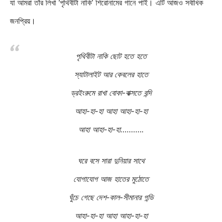
যা আমরা তাঁর লিখা ‘পৃথিবীটা নাকি’ শিরোনামের গানে পাই। এটি আজও সর্বাধিক
জনপ্রিয়।
পৃথিবীটা নাকি ছোট হতে হতে
স্যাটালাইট আর কেবলের হাতে
ড্রইংরুমে রাখা বোকা-বাক্সতে বন্দি
আহা-হা-হা আহা আহা-হা-হা
আহা আহা-হা-হা………..
ঘরে বসে সারা দুনিয়ার সাথে
যোগাযোগ আজ হাতের মুঠোতে
ঘুঁচে গেছে দেশ-কাল-সীমানার গন্ডি
আহা-হা-হা আহা আহা-হা-হা