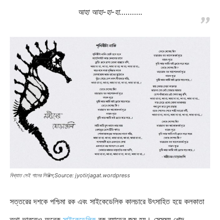
আহা আহা-হা-হা………..
বিখ্যাত সেই গানের লিরিক্স;Source: jyotirjagat.wordpress
সত্তরের দশকে পশ্চিমা রক এবং সাইকেডেলিক কালচারে উৎসাহিত হয়ে কলকাতা
তথা ভারতেও অনেক
সাইকেডেলিক
রক ব্যান্ডের জন্ম হয়। সেসময় খোদ