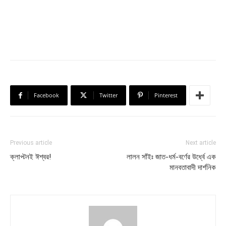
Facebook
Twitter
Pinterest
Previous article
Next article
ক্লাপ্টনই ঈশ্বর!
লালন সাঁইঃ জাত-ধর্ম-বর্ণের উর্ধ্বে এক
মানবতাবাদী দার্শনিক