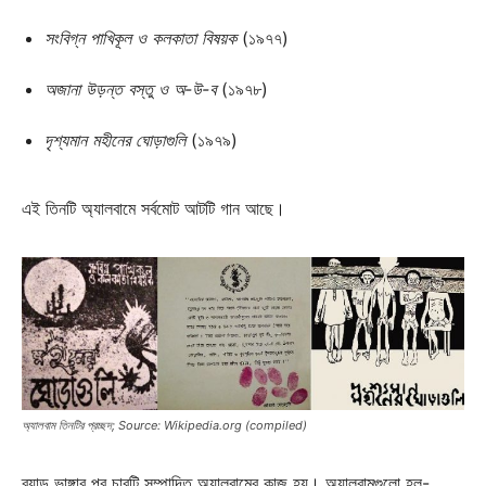
সংবিগ্ন পাখিকূল ও কলকাতা বিষয়ক
(১৯৭৭)
অজানা উড়ন্ত বস্তু ও অ-উ-ব
(১৯৭৮)
দৃশ্যমান মহীনের ঘোড়াগুলি
(১৯৭৯)
এই তিনটি অ্যালবামে সর্বমোট আটটি গান আছে।
অ্যালবাম তিনটির প্রচ্ছদ; Source: Wikipedia.org (compiled)
ব্যান্ড ভাঙ্গার পর চারটি সম্পাদিত অ্যালবামের কাজ হয়। অ্যালবামগুলো হল-