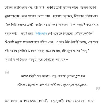
গৌতম চট্টোপাধ্যায় এবং তাঁর ভাই প্রদীপ চট্টোপাধ্যায়সহ আরো পাঁচজন তপেশ
বন্দ্যোপাধ্যায়, রঞ্জন ঘোষাল, তাপস দাস, এব্রাহাম মজুমদার, বিশ্বনাথ চট্টোপাধ্যায়
মিলে তৈরি করলেন একটি নামহীন গানের দল। সাতজন থেকে
সপ্তর্ষি
নামে চলতে
থাকে দলটি। মাঝে মাঝে
মিউজিকাল
শো গুলোতে নিজেদের
গৌতম চ্যাটার্জি
বিএসসি অ্যান্ড সম্প্রদায়
বলে পরিচয় দেন। এভাবে ঠাট্টা-ইয়ার্কি চলছে, এর মাঝে
মহীনের ঘোড়াগুলি’র একজন সদস্য রঞ্জন ঘোষাল, জীবনানন্দ দাশের ‘ঘোড়া’
কবিতাটির লাইনগুলো আবৃতি করে শোনালেন সবাইকে –
আমরা যাইনি মরে আজো– তবু কেবলই দৃশ্যের জন্ম হয়ঃ
মহীনের ঘোড়াগুলো ঘাস খায় কার্তিকের জ্যোৎস্নার প্রান্তরে…
বলে বসলেন আমাদের দলের নাম ‘মহীনের ঘোড়াগুলি’ রাখলে কেমন হয়। সবাই